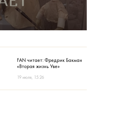
Ангел
Могу
FAN читает: Фредрик Бакман
«Вторая жизнь Уве»
19 июля, 15:26