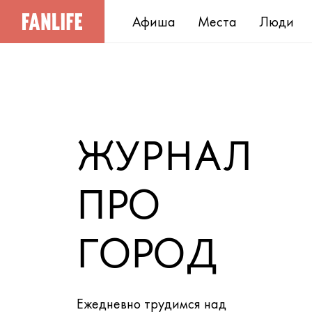
Афиша
Места
Люди
ЖУРНАЛ
ПРО
ГОРОД
Ежедневно трудимся над