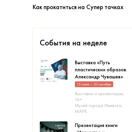
Как прокатиться на Супер тачках
События на неделе
Выставка «Путь
пластических образов.
Александр Чувашев»
15 июля — 20 сентября
Выставки и презентации,
16+
Музей города Ижевска,
МАУК
Презентация книги