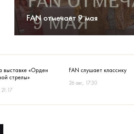
FAN отмечает 9 мая
а выставке «Орден
FAN слушает классику
ной стрелы»
26 авг., 17:30
, 21:17