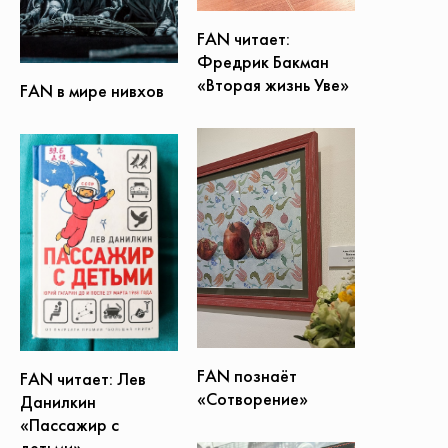
FAN читает:
Фредрик Бакман
«Вторая жизнь Уве»
FAN в мире нивхов
FAN познаёт
FAN читает: Лев
«Сотворение»
Данилкин
«Пассажир с
детьми»