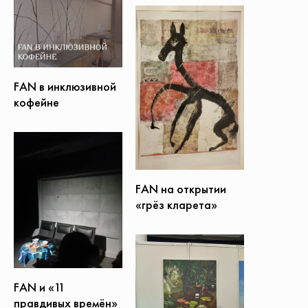
FAN в инклюзивной
кофейне
FAN на открытии
«грёз кларета»
FAN и «11
правдивых времён»