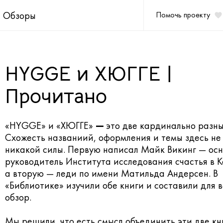
Обзоры
Помочь проекту
HYGGE и ХЮГГЕ |
Прочитано
«HYGGE» и «ХЮГГЕ»
—
это две кардинально разны
Схожесть названиий, оформления и темы здесь не
никакой силы. Первую написал Майк Викинг — осн
руководитель
Института исследования счастья
в К
а вторую — леди по имени Матильда Андерсен. В
«Библиотике»
изучили обе книги и составили для в
обзор.
Мы решили, что есть смысл объединить эти две кн