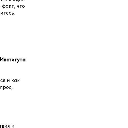
 факт, что
дитесь.
Института
ся и как
опрос,
твия и