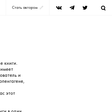
Стать автором
е книги.
 имеет
ователь и
опенгагене,
ас этот
иги в один