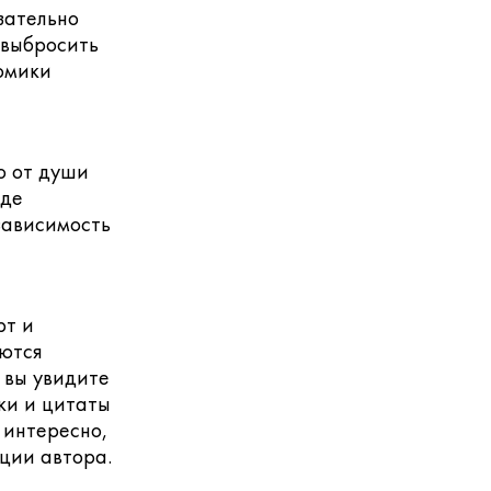
зательно
 выбросить
номики
о от души
где
 зависимость
рт и
аются
 вы увидите
ки и цитаты
 интересно,
ции автора.