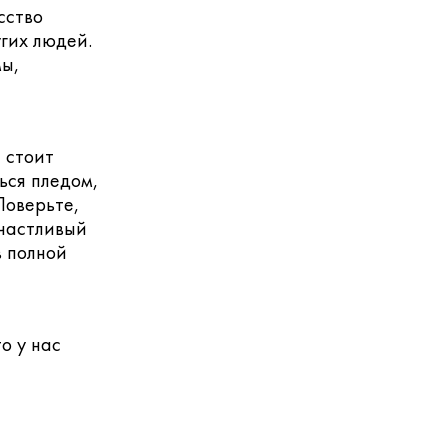
сство
гих людей.
мы,
ё стоит
ься пледом,
Поверьте,
счастливый
в полной
о у нас