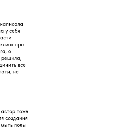
 написала
а у себя
ласти
сказок про
га, о
а решила,
динить все
тати, не
 автор тоже
ля создания
 мыть полы