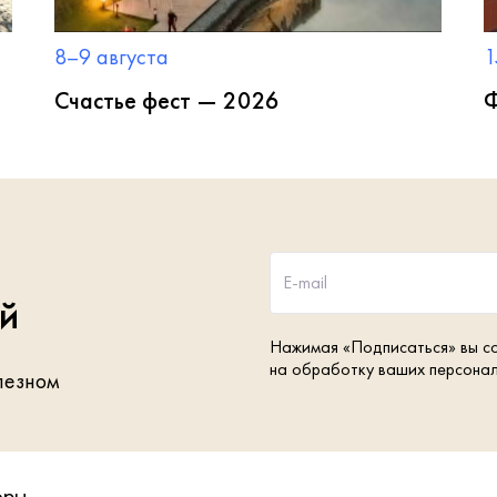
8–9 августа
1
Счастье фест — 2026
Ф
E-mail
ей
Нажимая «Подписаться» вы с
на обработку ваших персона
лезном
оры