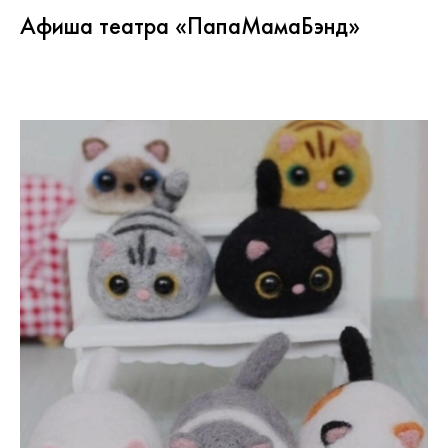
Афиша театра «ПапаМамаБэнд»