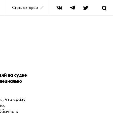
Стать автором
ий на судне
специально
ь, что сразу
но,
Обычно в