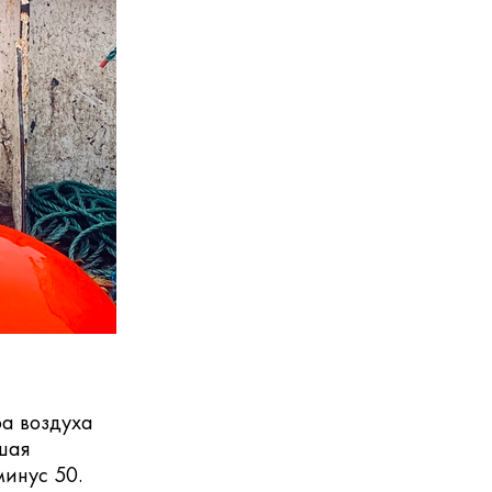
ра воздуха
ьшая
минус 50.