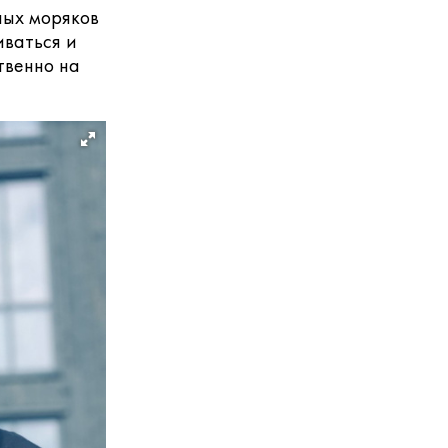
ных моряков
иваться и
твенно на