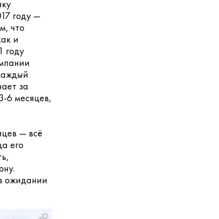
яку
17 году —
м, что
как и
1 году
омпании
 каждый
чает за
3-6 месяцев,
яцев — всё
ца его
ь,
ону.
 в ожидании