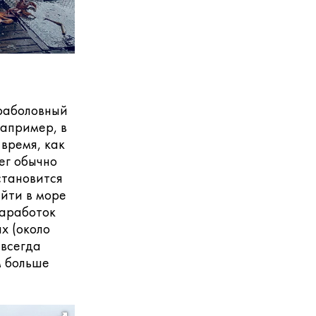
краболовный
Например, в
 время, как
ег обычно
становится
ыйти в море
заработок
х (около
 всегда
м больше