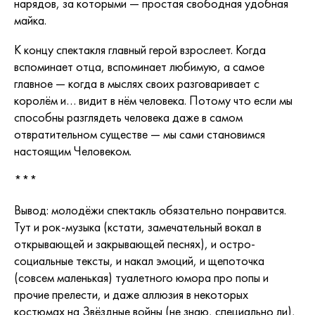
нарядов, за которыми — простая свободная удобная
майка.
К концу спектакля главный герой взрослеет. Когда
вспоминает отца, вспоминает любимую, а самое
главное — когда в мыслях своих разговаривает с
королём и… видит в нём человека. Потому что если мы
способны разглядеть человека даже в самом
отвратительном существе — мы сами становимся
настоящим Человеком.
***
Вывод: молодёжи спектакль обязательно понравится.
Тут и рок-музыка (кстати, замечательный вокал в
открывающей и закрывающей песнях), и остро-
социальные тексты, и накал эмоций, и щепоточка
(совсем маленькая) туалетного юмора про попы и
прочие прелести, и даже аллюзия в некоторых
костюмах на Звёздные войны (не знаю, специально ли),