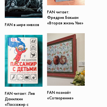
FAN читает:
Фредрик Бакман
«Вторая жизнь Уве»
FAN в мире нивхов
FAN познаёт
FAN читает: Лев
«Сотворение»
Данилкин
«Пассажир с