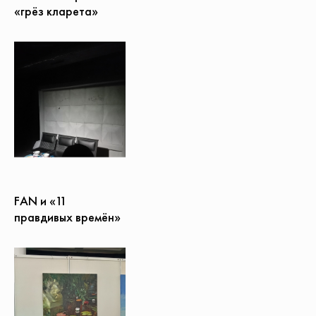
«грёз кларета»
FAN и «11
правдивых времён»