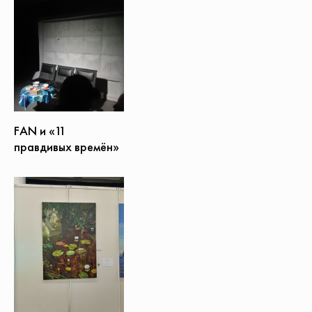
FAN и «11
правдивых времён»