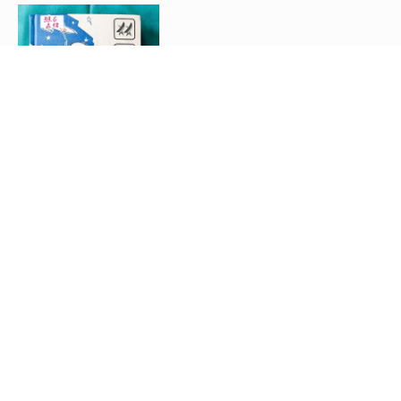
FAN читает: Лев
Данилкин
«Пассажир с
детьми»