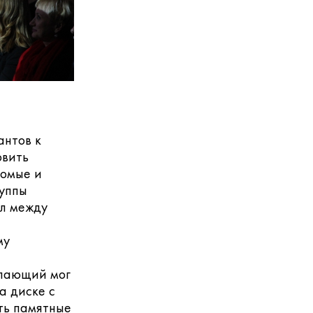
антов к
овить
комые и
руппы
л между
му
елающий мог
а диске с
ть памятные