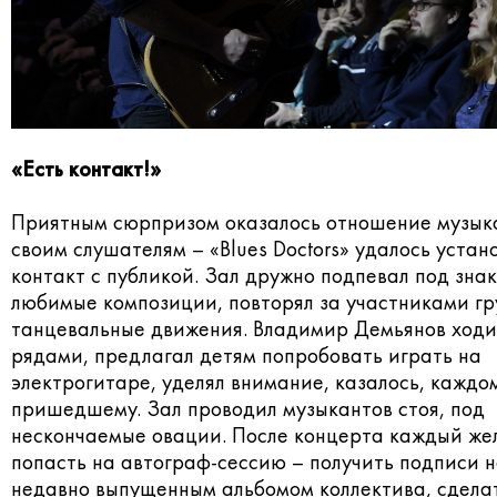
«Есть контакт!»
Приятным сюрпризом оказалось отношение музык
своим слушателям – «Blues Doctors» удалось устан
контакт с публикой. Зал дружно подпевал под зна
любимые композиции, повторял за участниками г
танцевальные движения. Владимир Демьянов ходи
рядами, предлагал детям попробовать играть на
электрогитаре, уделял внимание, казалось, каждо
пришедшему. Зал проводил музыкантов стоя, под
нескончаемые овации. После концерта каждый ж
попасть на автограф-сессию – получить подписи н
недавно выпущенным альбомом коллектива, сдела