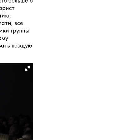
ого больше о
тарист
цию,
тати, все
ники группы
ому
овать каждую