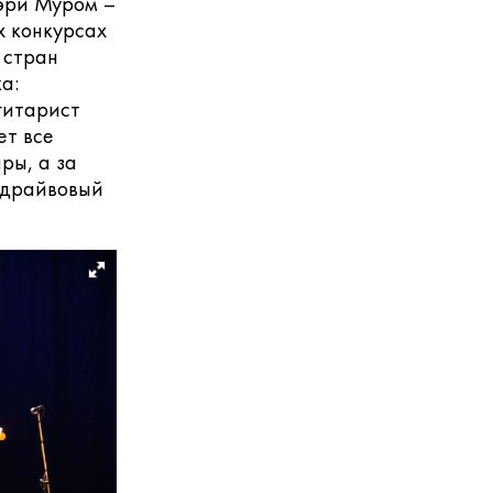
Гэри Муром –
х конкурсах
 стран
а:
гитарист
ет все
ры, а за
и драйвовый