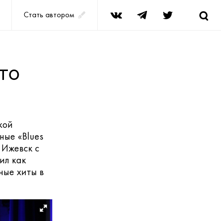
Стать автором
это
кой
тные
«Blues
 Ижевск с
ил как
ные хиты в