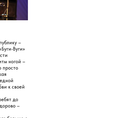
публику –
«Буги-Вуги»
ости
итм ногой –
о просто
кая
медной
бви к своей
ребят до
здорово –