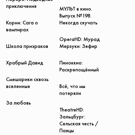
приключения
МУЛЬТ в кино.
Выпуск №198.
Корни: Сага о
Некогда скучать
вампирах
OperaHD: Мурад
Школа призраков
Мерзуки: Зефир
Храбрый Давид
Пиноккио:
Раскрепощённый
Смешарики сквозь
вселенные
Всё, что мы
потеряли
За любовь
TheatreHD:
Зальцбург:
Сельская честь /
Паяцы