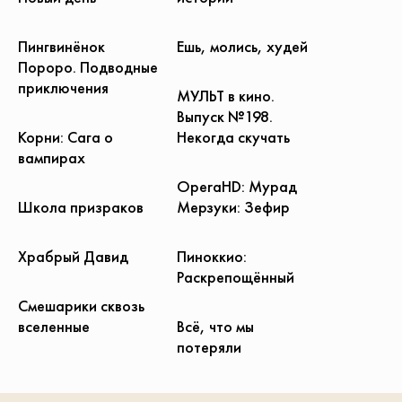
Пингвинёнок
Ешь, молись, худей
Пороро. Подводные
приключения
МУЛЬТ в кино.
Выпуск №198.
Корни: Сага о
Некогда скучать
вампирах
OperaHD: Мурад
Школа призраков
Мерзуки: Зефир
Храбрый Давид
Пиноккио:
Раскрепощённый
Смешарики сквозь
вселенные
Всё, что мы
потеряли