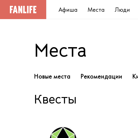
Афиша
Места
Люди
Места
Новые места
Рекомендации
К
Квесты