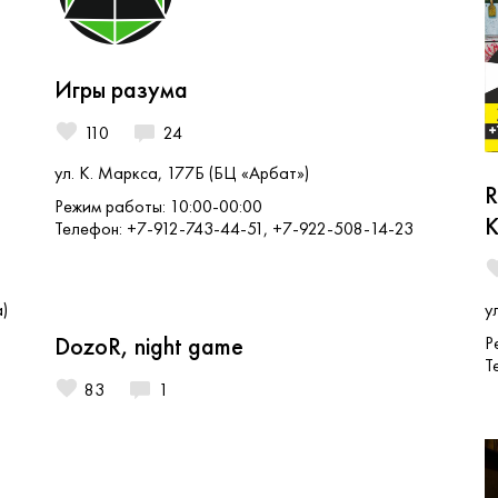
Игры разума
110
24
ул. К. Маркса, 177Б (БЦ «Арбат»)
R
Режим работы: 10:00-00:00
К
Телефон: +7-912-743-44-51, +7-922-508-14-23
)
у
DozoR, night game
:
Р
Т
83
1