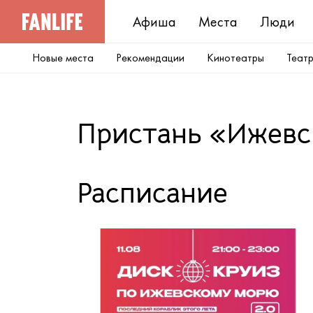
Афиша
Места
Люди
Новые места
Рекомендации
Кинотеатры
Теат
Пристань «Ижевс
Расписание