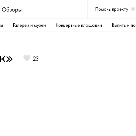
Обзоры
Помочь проекту
ры
Галереи и музеи
Концертные площадки
Выпить и по
к»
23