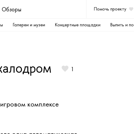
Обзоры
Помочь проекту
ры
Галереи и музеи
Концертные площадки
Выпить и по
скалодром
1
 игровом комплексе
исле одна автоматическая.