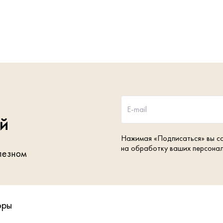
E-mail
ей
Нажимая «Подписаться» вы с
на обработку ваших персона
лезном
оры