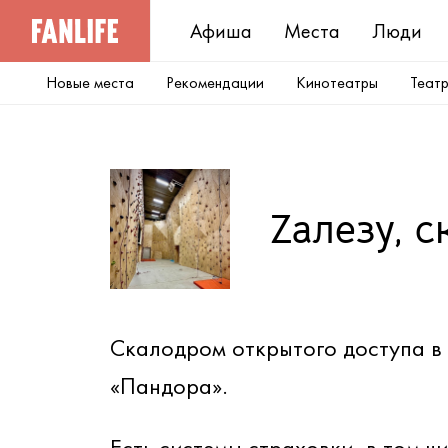
Афиша
Места
Люди
Новые места
Рекомендации
Кинотеатры
Теат
Zaлезу, 
Скалодром открытого доступа в
«Пандора».
Есть системы страховки, в том ч