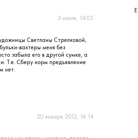
E
3 июня, 14:05
художницы Светланы Стрелковой,
абульки-вахтеры меня без
сто забыла его в другой сумке, а
ли. Т.е. Сберу норм предъявление
м нет.
20 января 2012, 16:14