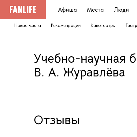
Афиша
Места
Люди
Новые места
Рекомендации
Кинотеатры
Теат
Учебно-научная б
В. А. Журавлёва
Отзывы