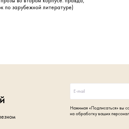
прозы во втором корпусе. правда,
ок по зарубежной литературе)
E-mail
ей
Нажимая «Подписаться» вы с
на обработку ваших персона
лезном