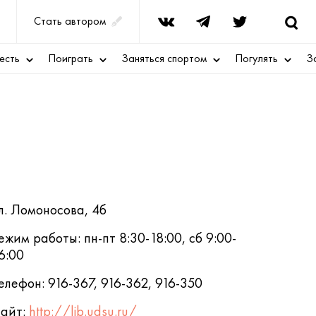
Стать автором
есть
Поиграть
Заняться спортом
Погулять
З
л. Ломоносова, 4б
ежим работы: пн-пт 8:30-18:00, сб 9:00-
6:00
елефон: 916-367, 916-362, 916-350
айт:
http://lib.udsu.ru/