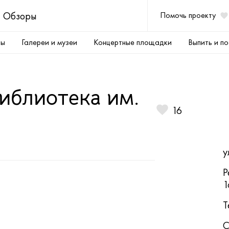
Обзоры
Помочь проекту
ры
Галереи и музеи
Концертные площадки
Выпить и по
иблиотека им.
16
у
Р
1
Т
С