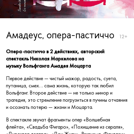
Амадеус, опера-пастиччо
12+
Опера-пастиччо в 2 действиях, авторский
спектакль Николая Маркелова на
музыку Вольфганга Амадея Моцарта
Первое действие — чистый мажор, радость, суета,
путаница, смех… сама жизнь, которую так любил
Вольфганг. Второе действие — не только минор и
трагедия, это стремление погрузиться в пучины отчаяния
и осознать потерю — жизни и Моцарта.
В спектакле звучат фрагменты опер «Волшебная
флейта», «Свадьба Фигаро», «Похищение из сераля»,
«Директор театра», «Дон Жуан», Реквиема, Фантазии