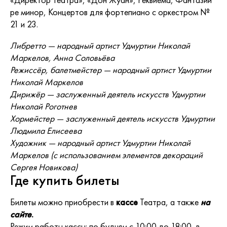
ре минор, Концертов для фортепиано с оркестром №
21 и 23.
Либретто — народный артист Удмуртии Николай
Маркелов, Анна Соловьёва
Режиссёр, балетмейстер — народный артист Удмуртии
Николай Маркелов
Дирижёр — заслуженный деятель искусств Удмуртии
Николай Роготнев
Хормейстер — заслуженный деятель искусств Удмуртии
Людмила Елисеева
Художник — народный артист Удмуртии Николай
Маркелов (с использованием элементов декораций
Сергея Новикова)
Где купить билеты
Билеты можно приобрести в
кассе
Театра, а также
на
сайте
.
Режим работы кассы: по будням с 10:00 до 18:00, в