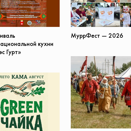
иваль
МуррФест — 2026
ациональной кухни
эс Гурт»