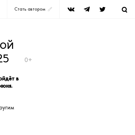
Стать автором
ной
25
0+
ойдёт в
июня.
ругим