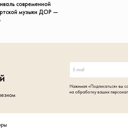
иваль современной
ртской музыки ДОР —
6
E-mail
ей
Нажимая «Подписаться» вы с
на обработку ваших персона
лезном
оры