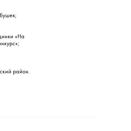
бушек;
динки «На
онкурс»;
ский район.