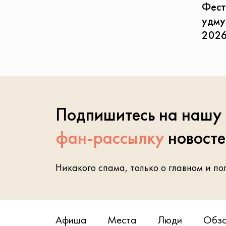
Фест
удму
202
Подпишитесь на нашу
фан-рассылку
новост
Никакого спама, только о главном и по
Афиша
Места
Люди
Обз