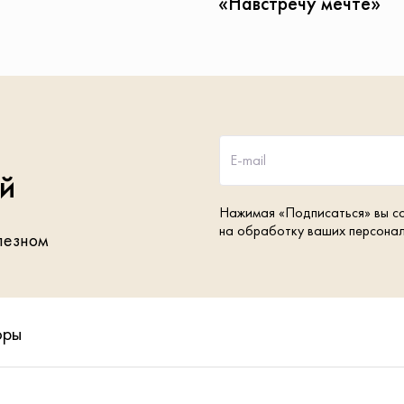
«Навстречу мечте»
E-mail
ей
Нажимая «Подписаться» вы с
на обработку ваших персона
лезном
оры