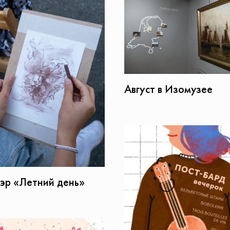
Август в Изомузее
эр «Летний день»