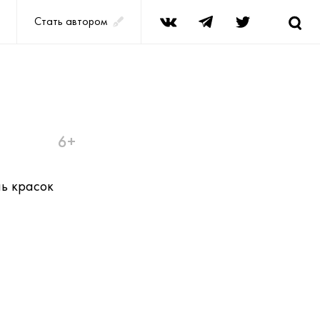
Стать автором
6+
ль красок