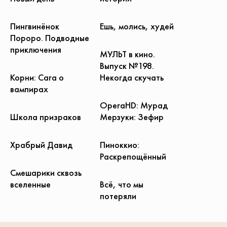
Пингвинёнок
Ешь, молись, худей
Пороро. Подводные
приключения
МУЛЬТ в кино.
Выпуск №198.
Корни: Сага о
Некогда скучать
вампирах
OperaHD: Мурад
Школа призраков
Мерзуки: Зефир
Храбрый Давид
Пиноккио:
Раскрепощённый
Смешарики сквозь
вселенные
Всё, что мы
потеряли