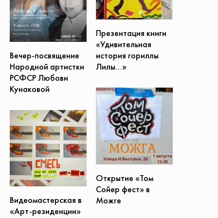
Презентация книги
«Удивительная
Вечер-посвящение
история гориллы
Народной артистки
Лилы...»
РСФСР Любови
Кунаковой
Открытие «Том
Сойер фест» в
Видеомастерская в
Можге
«Арт-резиденции»