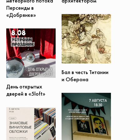
метеорного потока
архитектором
Персеиды в
«Добрянке»
Бал в честь Титании
и Оберона
День открытых
дверей в «5loft»