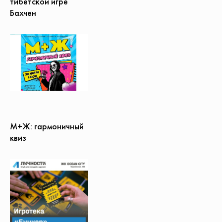
тибетской игре
Бахчен
М+Ж: гармоничный
квиз