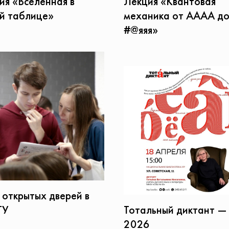
ия «Вселенная в
Лекция «Квантовая
й таблице»
механика от АААА д
#@яяя»
 открытых дверей в
ТУ
Тотальный диктант —
2026