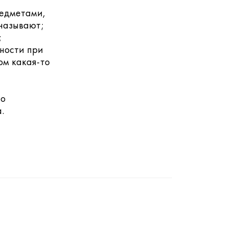
редметами,
 называют;
;
ности при
ом какая-то
но
.