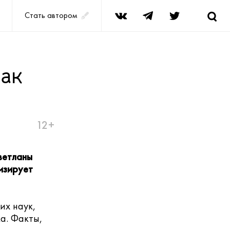
Стать автором
лак
12+
ветланы
ризирует
их наук,
а. Факты,