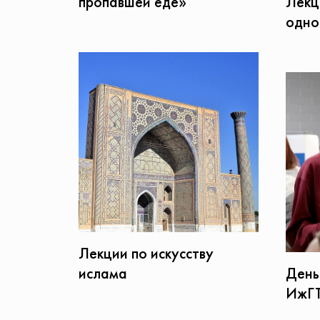
пропавшей еде»
Лекц
одно
Лекции по искусству
ислама
День
ИжГ