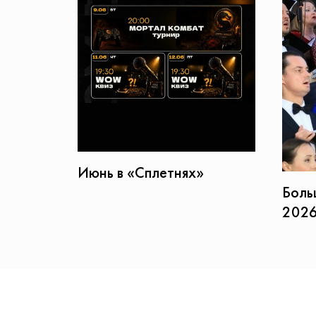
Июнь в «Сплетнях»
Боль
202