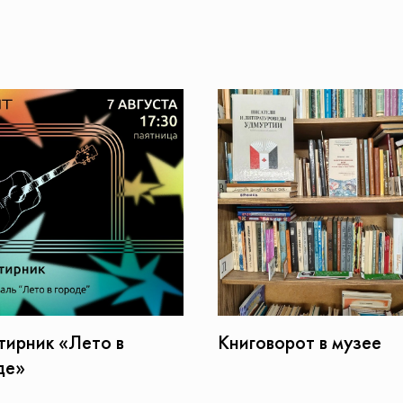
тирник «Лето в
Книговорот в музее
де»