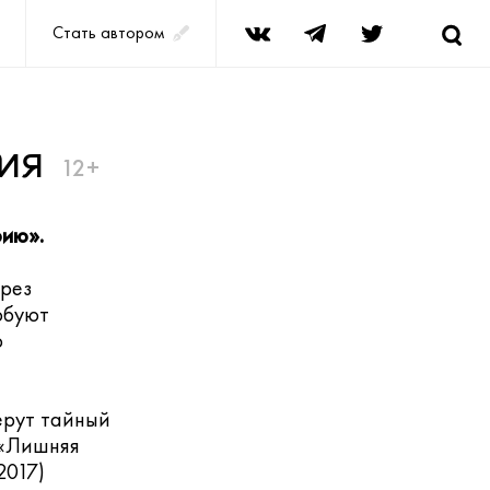
Стать автором
ия
12+
рию».
ерез
обуют
о
ерут тайный
 «Лишняя
2017)