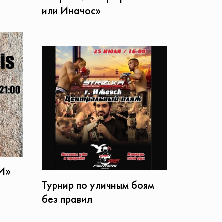
или Иначос»
кИ»
Турнир по уличным боям
без правил