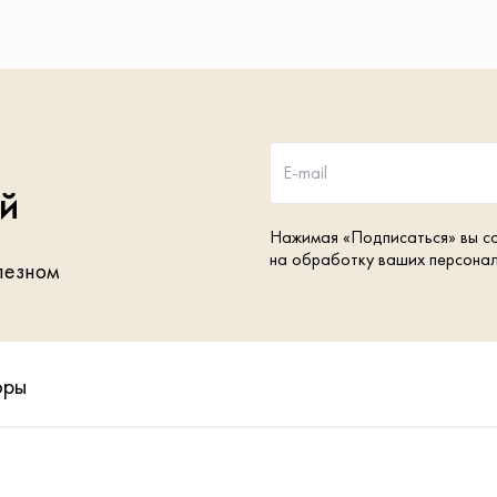
E-mail
ей
Нажимая «Подписаться» вы с
на обработку ваших персона
лезном
оры