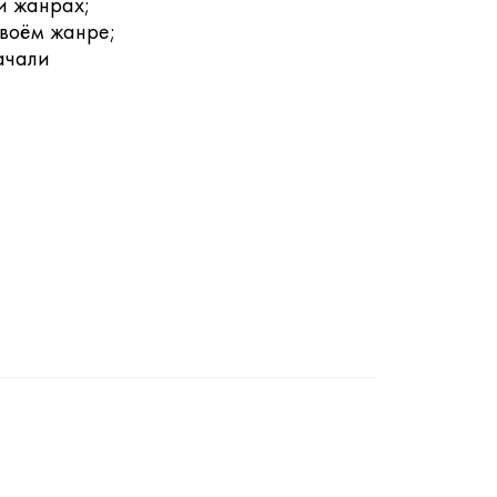
и жанрах;
своём жанре;
ачали