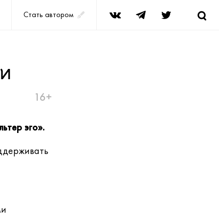
Стать автором
 и
16+
ьтер эго».
оддерживать
ми