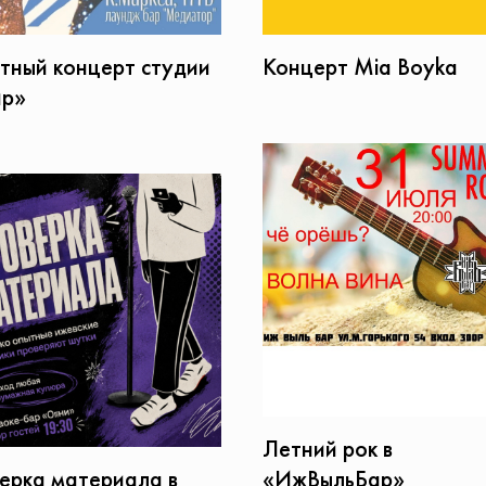
тный концерт студии
Концерт Mia Boyka
р»
Летний рок в
ерка материала в
«ИжВыльБар»