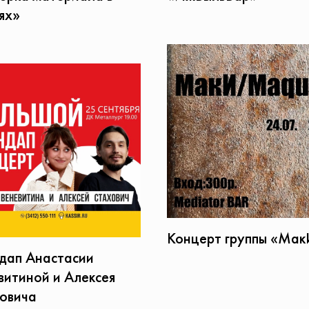
ях»
Концерт группы «Ма
дап Анастасии
витиной и Алексея
овича