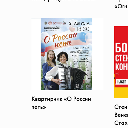
«Огн
Квартирник «О России
петь»
Стен
Вене
Стах