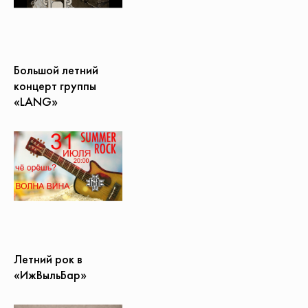
Большой летний
концерт группы
«LANG»
Летний рок в
«ИжВыльБар»