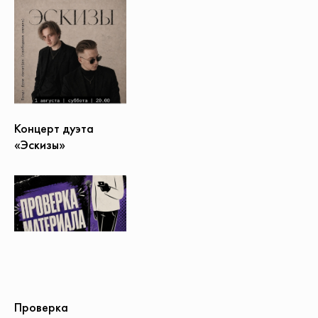
Концерт дуэта
«Эскизы»
Проверка