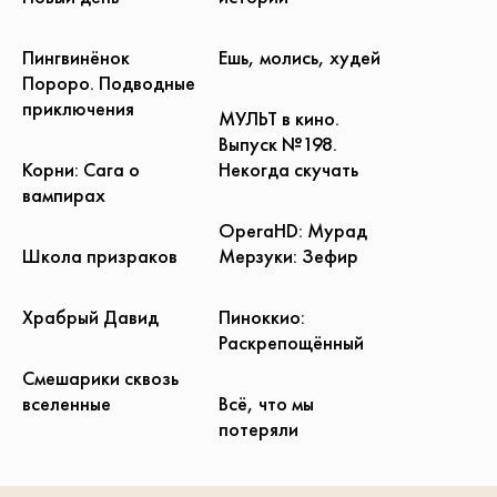
Пингвинёнок
Ешь, молись, худей
Пороро. Подводные
приключения
МУЛЬТ в кино.
Выпуск №198.
Корни: Сага о
Некогда скучать
вампирах
OperaHD: Мурад
Школа призраков
Мерзуки: Зефир
Храбрый Давид
Пиноккио:
Раскрепощённый
Смешарики сквозь
вселенные
Всё, что мы
потеряли