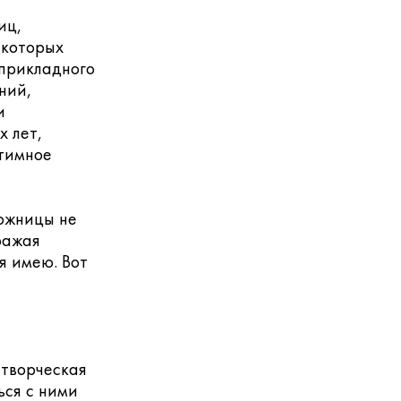
иц,
 которых
прикладного
ний,
и
х лет,
нтимное
дожницы не
ражая
я имею. Вот
 творческая
ься с ними