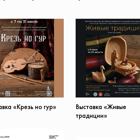
авка «Крезь но гур»
Выставка «Живые
традиции»