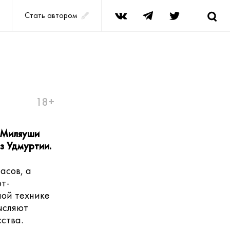
Стать автором
18+
а Миляуши
з Удмуртии.
асов, а
т-
ной технике
ысляют
ства.