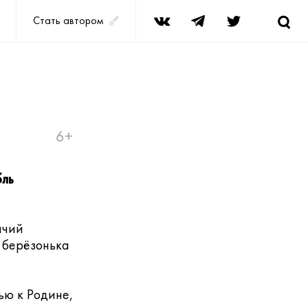
Стать автором
6+
бль
ичий
 берёзонька
ью к Родине,