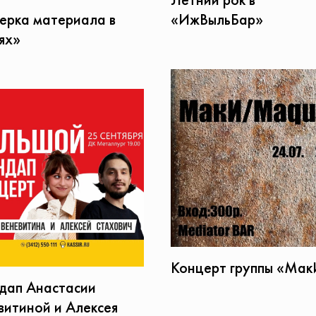
ерка материала в
«ИжВыльБар»
ях»
Концерт группы «Ма
дап Анастасии
витиной и Алексея