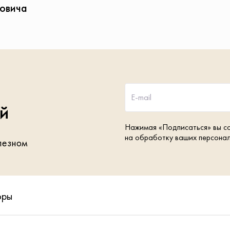
овича
E-mail
ей
Нажимая «Подписаться» вы с
на обработку ваших персона
лезном
оры