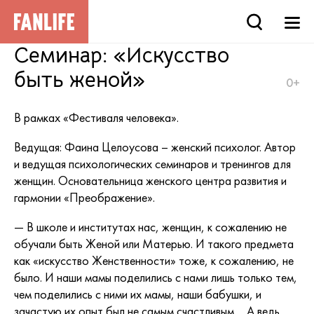
Семинар: «Искусство
быть женой»
0+
В рамках «
Ф
естиваля человека
».
Ведущая: Фаина Целоусова – женский психолог. Автор
и ведущая психологических семинаров и тренингов для
женщин. Основательница женского центра развития и
гармонии «Преображение».
— В школе и институтах нас, женщин, к сожалению не
обучали быть Женой или Матерью. И такого предмета
как «искусство Женственности» тоже, к сожалению, не
было. И наши мамы поделились с нами лишь только тем,
чем поделились с ними их мамы, наши бабушки, и
зачастую их опыт был не самым счастливым… А ведь